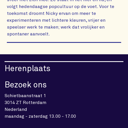
volgt hedendaagse popcultuur op de voet. Voor te
toekomst droomt Nicky ervan om meer te
experimenteren met lichtere kleuren, vrijer en
speelser werk te maken; werk dat vrolijker en
spontaner aanvoelt.
Herenplaats
Bezoek ons
Schietbaanstraat 1
3014 ZT Rotterdam
Nederland
maandag - zaterdag 13.00 - 17.00