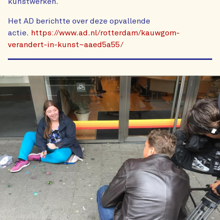
kunstwerken.
Het AD berichtte over deze opvallende
actie.
https://www.ad.nl/rotterdam/kauwgom-
verandert-in-kunst~aaed5a55/