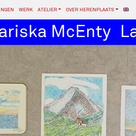
INGEN
WERK
ATELIER
OVER HERENPLAATS
riska McEnty
Lad