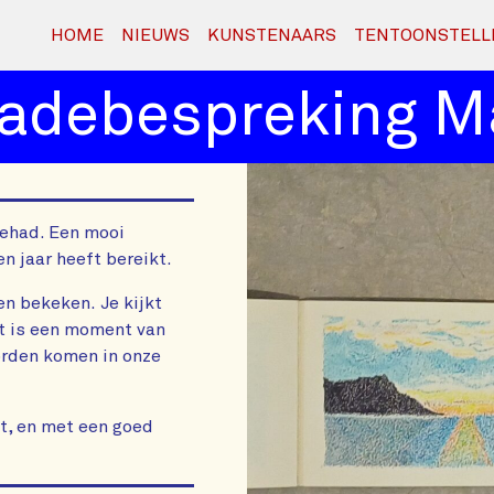
HOME
NIEUWS
KUNSTENAARS
TENTOONSTELL
debespreking Ma
ehad. Een mooi
en jaar heeft bereikt.
en bekeken. Je kijkt
et is een moment van
orden komen in onze
t, en met een goed