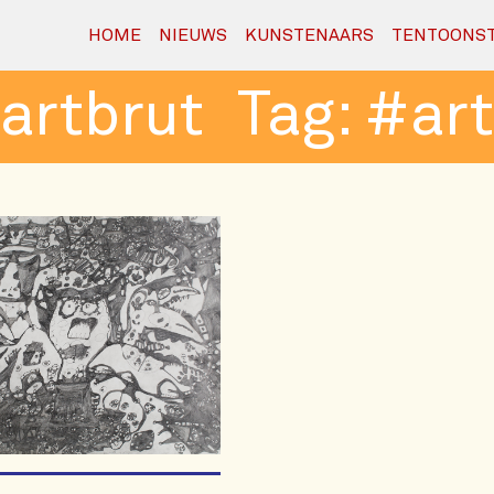
HOME
NIEUWS
KUNSTENAARS
TENTOONST
artbrut
Tag:
#art