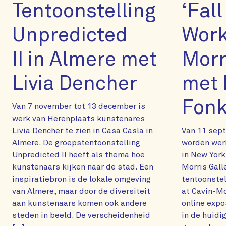
Tentoonstelling
‘Fal
Unpredicted
Work
II in Almere met
Morr
Livia Dencher
met 
Fonk
Van 7 november tot 13 december is
werk van Herenplaats kunstenares
Livia Dencher te zien in Casa Casla in
Van 11 sept
Almere. De groepstentoonstelling
worden wer
Unpredicted II heeft als thema hoe
in New York
kunstenaars kijken naar de stad. Een
Morris Gall
inspiratiebron is de lokale omgeving
tentoonstel
van Almere, maar door de diversiteit
at Cavin-Mo
aan kunstenaars komen ook andere
online exp
steden in beeld. De verscheidenheid
in de huidi