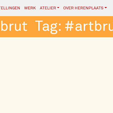
ELLINGEN
WERK
ATELIER
OVER HERENPLAATS
brut
Tag:
#artbru