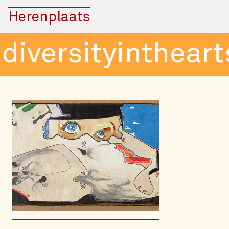
Herenplaats
iversityinthearts