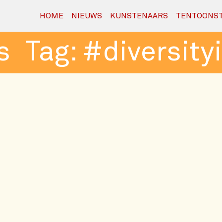
HOME
NIEUWS
KUNSTENAARS
TENTOONST
Tag:
#diversityi