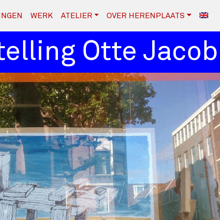
INGEN
WERK
ATELIER
OVER HERENPLAATS
ling Otte Jacob b