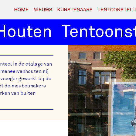
HOME
NIEUWS
KUNSTENAARS
TENTOONSTELL
outen
Tentoonstel
teel in de etalage van
.meneervanhouten.nl)
vroeger gewerkt bij de
met de meubelmakers
erken van buiten