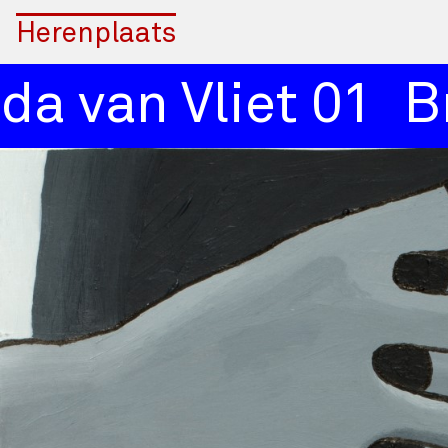
Herenplaats
 van Vliet 01
Bre