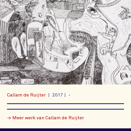
Callam de Ruijter
2017
-
→ Meer werk van Callam de Ruijter