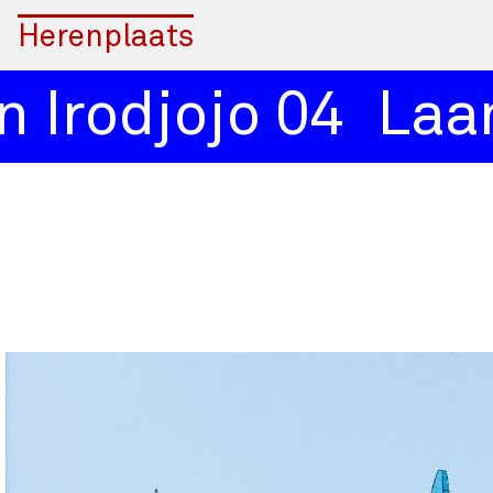
Herenplaats
Irodjojo 04
Laan 