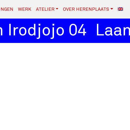
INGEN
WERK
ATELIER
OVER HERENPLAATS
Irodjojo 04
Laan I