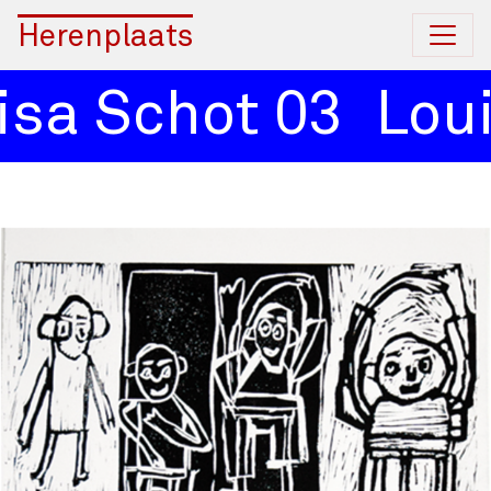
Herenplaats
sa Schot 03
Loui