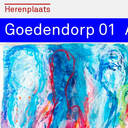
Herenplaats
Goedendorp 01
Ad