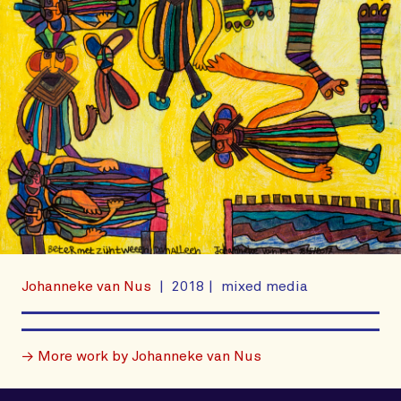
Johanneke van Nus
2018
mixed media
→ More work by Johanneke van Nus