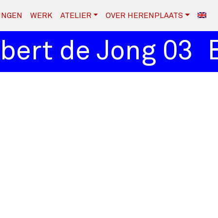
INGEN
WERK
ATELIER
OVER HERENPLAATS
ert de Jong 03
El