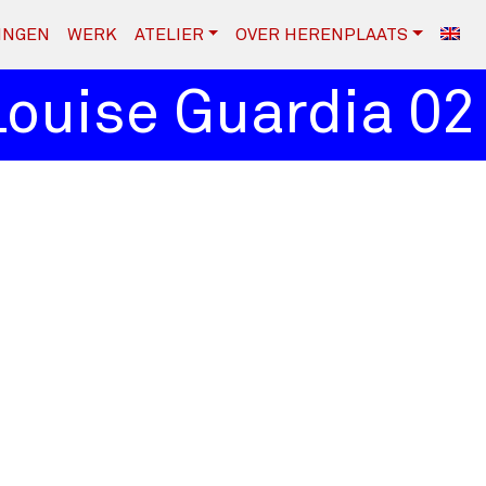
INGEN
WERK
ATELIER
OVER HERENPLAATS
uise Guardia 02
L