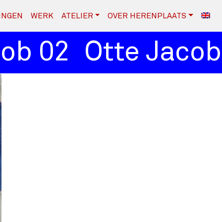
INGEN
WERK
ATELIER
OVER HERENPLAATS
b 02
Otte Jacob 