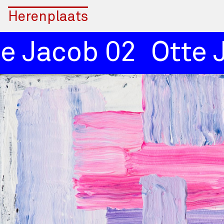
Herenplaats
 Jacob 02
Otte J