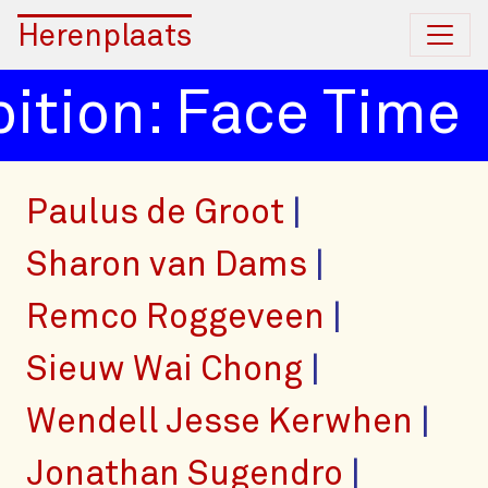
Herenplaats
tion: Face Time
E
Paulus de Groot
Sharon van Dams
Remco Roggeveen
Sieuw Wai Chong
Wendell Jesse Kerwhen
Jonathan Sugendro