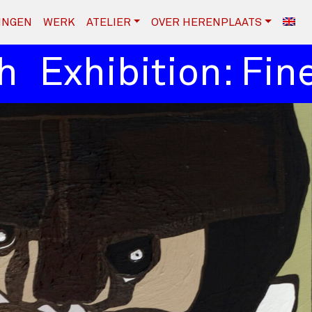
INGEN
WERK
ATELIER
OVER HERENPLAATS
xhibition: Fine A