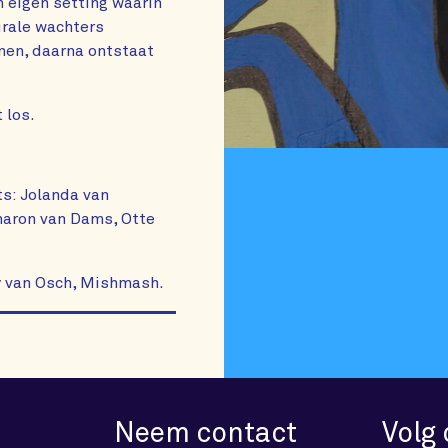
 eigen setting waarin
urale wachters
nnen, daarna ontstaat
 los.
s: Jolanda van
haron van Dams, Otte
y van Osch, Mishmash.
Neem contact
Volg