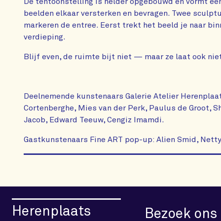
De tentoonstelling is helder opgebouwd en vormt een
beelden elkaar versterken en bevragen. Twee sculpt
markeren de entree. Eerst trekt het beeld je naar bi
verdieping.
Blijf even, de ruimte bijt niet — maar ze laat ook niet
Deelnemende kunstenaars Galerie Atelier Herenplaat
Cortenberghe, Mies van der Perk, Paulus de Groot, S
Jacob, Edward Teeuw, Cengiz Imamdi.
Gastkunstenaars Fine ART pop-up: Alien Smid, Nett
Herenplaats
Bezoek ons