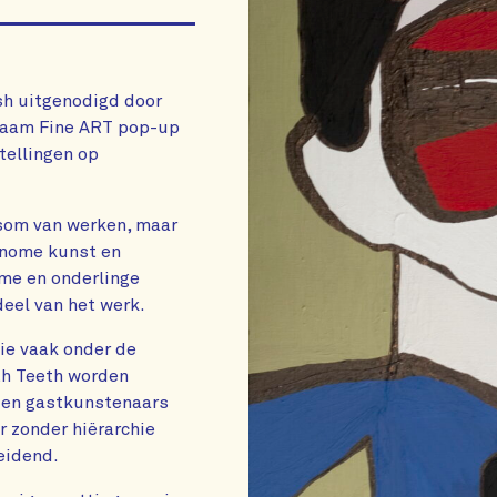
sh uitgenodigd door
 naam Fine ART pop-up
tellingen op
som van werken, maar
tonome kunst en
tme en onderlinge
eel van het werk.
ie vaak onder de
th Teeth worden
zen gastkunstenaars
r zonder hiërarchie
leidend.