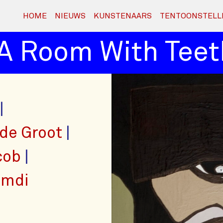
HOME
NIEUWS
KUNSTENAARS
TENTOONSTELL
Room With Teeth
E
 de Groot
cob
amdi